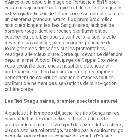
d'Ajaccio, ou depuis la plage de Porticcio à 8h15 pour
ceux qui séjournent sur la rive sud du golfe. Dès que le
bateau quitte la baie, le littoral corse se déroule comme
un panorama grandeur nature. Les premières miles
nautiques longent les îles Sanguinaires, archipel de
porphyre rouge dont les roches s'enflamment au
coucher du soleil. En poursuivant vers le sud, la côte
devient plus sauvage, plus escarpée, ponctuée de
tours génoises dressées sur les promontoires ,
vestiges silencieux d'une Corse qui devait se défendre
depuis la mer. À bord, l'équipage de Cappai Croisière
vous accueille dans une atmosphère détendue et
professionnelle. Les bateaux semi-rigides rapides
permettent de couvrir de longues distances tout en
profitant pleinement des sensations de la navigation
côtière corse.
Les îles Sanguinaires, premier spectacle naturel
À quelques kilomètres d'Ajaccio, les îles Sanguinaires
ouvrent le bal des merveilles naturelles de cette
promenade en mer. Cet archipel de quatre îlots rocheux,
classé site naturel protégé, fascine par la couleur rouge
sang de ses roches au coucher du soleil , d'où leur