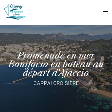
tog
nav
Promenade en mer
Bonifacio en bateau au
départ d'Ajaccio
CAPPAI CROISIÈRE